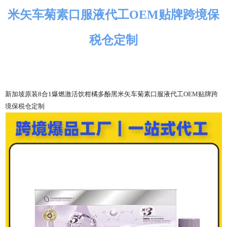
米矢车菊素口服液代工OEM贴牌跨境保
税仓定制
新加坡原装8合1爆燃激活饮柑橘多酚黑米矢车菊素口服液
代工OEM贴牌跨
境保税仓定制