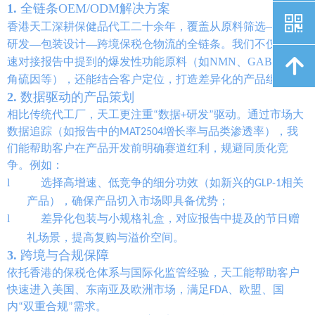
1.
全链条OEM/ODM解决方案
낃
原料筛选—配方
香港天工深耕保健品代工二十余年，覆盖从
研发—包装设计—跨境保税仓物流
的全链条。我们不仅能快
爆发性功能原料（如NMN、GABA、麦
녕
速对接报告中提到的
角硫因等）
，还能结合客户定位，打造差异化的产品组合。
2.
数据驱动的产品策划
相比传统代工厂，天工更注重“数据+研发”驱动。通过市场大
数据追踪（如报告中的MAT2504增长率与品类渗透率），我
们能帮助客户在产品开发前明确赛道红利，规避同质化竞
争。例如：
l
选择高增速、低竞争的细分功效
（如新兴的GLP-1相关
产品），确保产品切入市场即具备优势；
l
差异化包装与小规格礼盒
节日赠
，对应报告中提及的
礼场景
，提高复购与溢价空间。
3.
跨境与合规保障
依托香港的保税仓体系与国际化监管经验，天工能帮助客户
快速进入美国、东南亚及欧洲市场，满足FDA、欧盟、国
内“双重合规”需求。