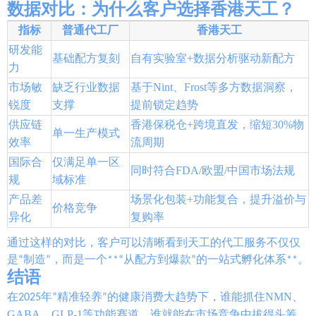
数据对比：为什么客户选择香港天工？
指标
普通代工厂
香港天工
研发能
基础配方复刻
自有实验室+数据分析驱动新配方
力
市场敏
缺乏行业数据
基于Nint、Frost等多方数据洞察，
锐度
支撑
提前锁定趋势
供应链
香港保税仓+跨境直发，缩短30%物
单一生产模式
效率
流周期
国际合
仅满足单一区
同时符合FDA/欧盟/中国市场法规
规
域标准
产品差
场景化包装+功能复合，提升溢价与
价格竞争
异化
复购率
通过这样的对比，客户可以清晰看到天工的代工服务不仅仅
是“制造”，而是一个**“从配方到爆款”的一站式孵化体系**。
结语
谁能抓住NMN、
在2025年“精准轻养”的健康消费大趋势下，
GABA、GLP-1等功能赛道，谁就能在市场竞争中拔得头筹
。