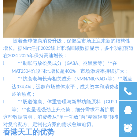
随着全球健康消费升级，保健品市场正迎来新的结构性
增长。据Nint任拓2025线上市场回顾数据显示，多个功能赛道
在2024-2025年保持高速增长：
l
**助眠与放松类成分（GABA、褪黑素等）**在
MAT2504阶段同比增长超400%，市场渗透率持续扩大；
l
**抗衰老与长寿相关成分（NMN/NR/NAD+等）**增速
达374.4%，远超市场整体水平，成为资本和消费者共同追
끅
逐的热点；
l
**肠道健康、体重管理与新型功能原料（GLP-1、AKK
뀩
等）**也呈现强劲上升态势，细分需求不断扩展
这些数据表明，消费者从“单一功效”向“精准轻养”转变，市场
对复合配方、定制化方案的需求愈加迫切。
뀥
香港天工的优势